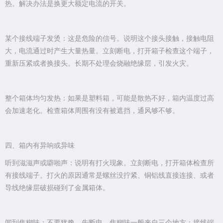
热。解决办法是换更大额定电流的开关。
某个接线端子发烫：这是危险的信号。说明这个接头接触，接触电阻
大，电流通过时产生大量热量。立刻断电，打开箱子检查这个端子，
重新压紧或者换接头。长期不处理会烧融绝缘层，引发火灾。
整个箱体均匀发热：如果是塑料箱，可能是散热不好，箱内温度过高
会加速老化。检查箱体周围有没有被遮挡，通风够不够。
四、箱内有异响或异味
听到滋滋声或噼啪声：说明有打火现象。立刻断电，打开箱体检查所
有接线端子。打火的原因通常是螺丝没拧紧、铜铝线直接连接、或者
导线绝缘层破损碰到了金属箱体。
闻到焦糊味：不要犹豫，先断电。焦糊味一般来自三个地方：接线端