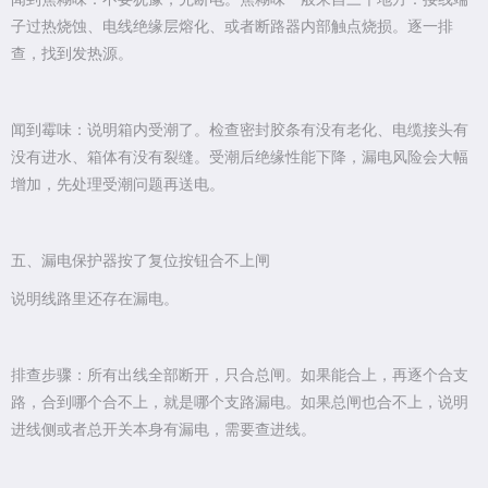
子过热烧蚀、电线绝缘层熔化、或者断路器内部触点烧损。逐一排
查，找到发热源。
闻到霉味：说明箱内受潮了。检查密封胶条有没有老化、电缆接头有
没有进水、箱体有没有裂缝。受潮后绝缘性能下降，漏电风险会大幅
增加，先处理受潮问题再送电。
五、漏电保护器按了复位按钮合不上闸
说明线路里还存在漏电。
排查步骤：所有出线全部断开，只合总闸。如果能合上，再逐个合支
路，合到哪个合不上，就是哪个支路漏电。如果总闸也合不上，说明
进线侧或者总开关本身有漏电，需要查进线。